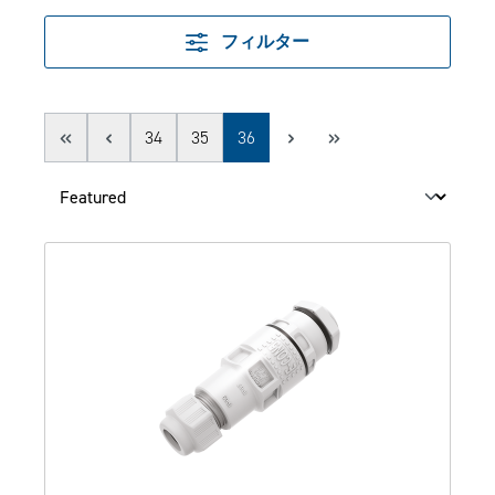
フィルター
Page
Page
Page
34
35
36