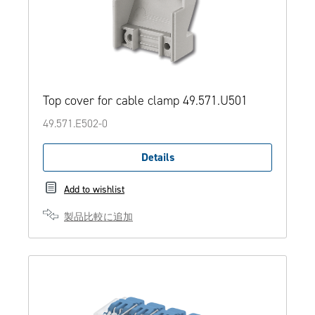
Top cover for cable clamp 49.571.U501
49.571.E502-0
Details
Add to wishlist
製品比較に追加