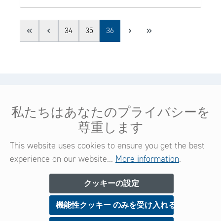
Page
Page
Page
34
35
36
ヘルプ＆サービス
私たちはあなたのプライバシーを
法的情報
尊重します
コンタクト
This website uses cookies to ensure you get the best
experience on our website...
More information
.
ニュースレター
クッキーの設定
機能性クッキー のみを受け入れる
今すぐご登録いただくと、新製品や特典に関する情