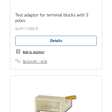
Test adaptor for terminal blocks with 3
poles
46.911.1002-0
Details
Add to wishlist
製品比較に追加