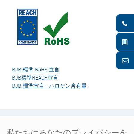
BJB 標準 RoHS 宣言
BJB標準REACH宣言
BJB 標準宣言 - ハロゲン含有量
ヘルプ＆サービス
私たちはあなたのプライバシーを
法的情報