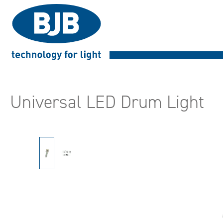
search
Skip to main navigation
Universal LED Drum Light
Skip image gallery