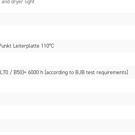
and dryer light
unkt Leiterplatte 110°C
(L70 / B50)= 6000 h (according to BJB test requirements)