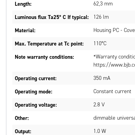
Length:
62,3 mm
Luminous flux Ta25° C If typical:
126 lm
Material:
Housing PC - Cove
Max. Temperature at Tc point:
110°C
Note warranty conditions:
*Warranty conditi
https://www.bjb.c
Operating current:
350 mA
Operating mode:
Constant current
Operating voltage:
2.8 V
Other:
dimmable universa
Output:
1.0 W