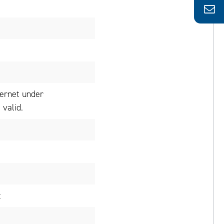
ternet under
valid.
t