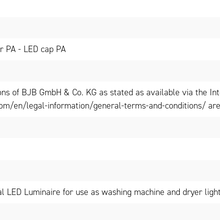
r PA - LED cap PA
ons of BJB GmbH & Co. KG as stated as available via the In
om/en/legal-information/general-terms-and-conditions/ are 
l LED Luminaire for use as washing machine and dryer ligh