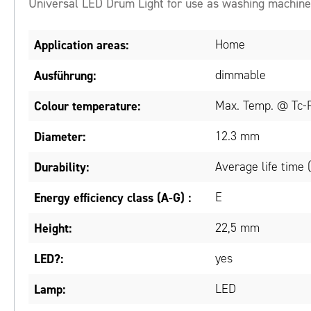
Universal LED Drum Light for use as washing machine 
Application areas:
Home
Ausführung:
dimmable
Colour temperature:
Max. Temp. @ Tc-P
Diameter:
12.3 mm
Durability:
Average life time 
Energy efficiency class (A-G) :
E
Height:
22,5 mm
LED?:
yes
Lamp:
LED