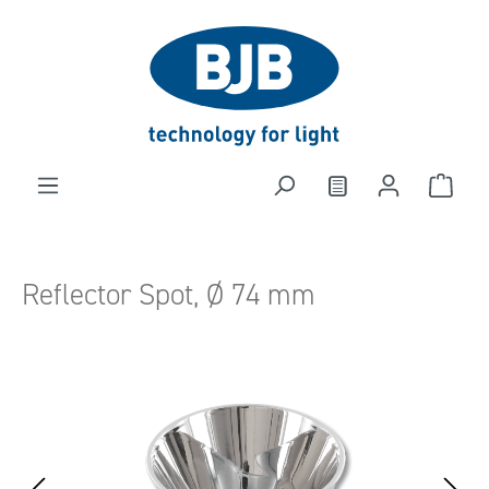
in content
Reflector Spot, Ø 74 mm
Skip image gallery