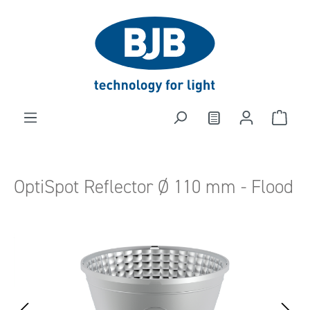
in content
OptiSpot Reflector Ø 110 mm - Flood
Skip image gallery