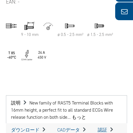
EAN:
-
9 - 10 mm
ø 0.5 - 2.5 mm²
ø 1.5 - 2.5 mm²
説明
New family of RAST5 Terminal Blocks with
16mm height, a perfect fit to all standard ECGs Wire
release function on both side…
もっと
ダウンロード
CADデータ
認証