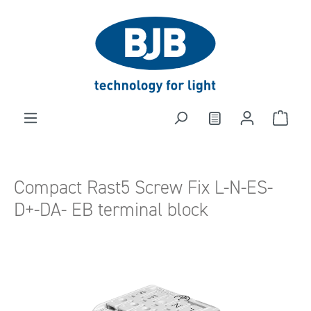
in content
Compact Rast5 Screw Fix L-N-ES-
D+-DA- EB terminal block
Skip image gallery